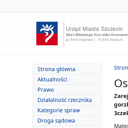
przejdź do treści
Stro
Strona główna
Aktualności
Os
Prawo
Zare
Działalność rzecznika
gorz
Kategorie spraw
3cze
Droga sądowa
Mater