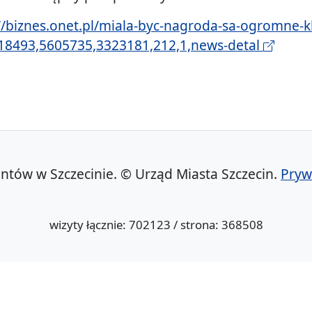
//biznes.onet.pl/miala-byc-nagroda-sa-ogromne-
,18493,5605735,3323181,212,1,news-detal
ntów w Szczecinie. © Urząd Miasta Szczecin.
Pryw
wizyty łącznie: 702123 / strona: 368508