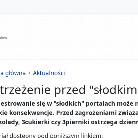
na główna
Aktualności
trzeżenie przed "słodkim
jestrowanie się w "słodkich" portalach może
kie konsekwencje. Przed zagrożeniami związa
kolady, 3cukierki czy 3pierniki ostrzega dzie
iał dostępny pod poniższym linkiem: